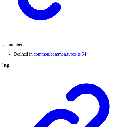
lat
:
number
Defined in
common/common.types.ts:54
lng