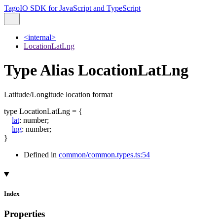
TagoIO SDK for JavaScript and TypeScript
<internal>
LocationLatLng
Type Alias LocationLatLng
Latitude/Longitude location format
type
LocationLatLng
=
{
lat
:
number
;
lng
:
number
;
}
Defined in
common/common.types.ts:54
Index
Properties