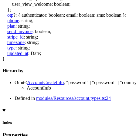
user_view_welcome
:
boolean
;
}
;
otp
?:
{
authenticator
:
boolean
;
email
:
boolean
;
sms
:
boolean
}
;
phone
:
string
;
plan
:
string
;
send_invoice
:
boolean
;
stripe_id
:
string
;
timezone
:
string
;
type
:
string
;
updated_at
:
Date
;
}
Hierarchy
Omit
<
AccountCreateInfo
,
"password"
|
"cpassword"
|
"countr
AccountInfo
Defined in
modules/Resources/account.types.ts:24
Index
Properties