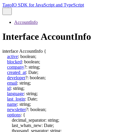
TagoIO SDK for JavaScript and TypeScript
AccountInfo
Interface AccountInfo
interface
AccountInfo
{
active
:
boolean
;
blocked
:
boolean
;
company
?:
string
;
created_at
:
Date
;
developer
?:
boolean
;
email
:
string
;
id
:
string
;
language
:
string
;
last_login
:
Date
;
name
:
string
;
newsletter
?:
boolean
;
options
:
{
decimal_separator
:
string
;
last_whats_new
:
Date
;
thousand_separator
:
string
;